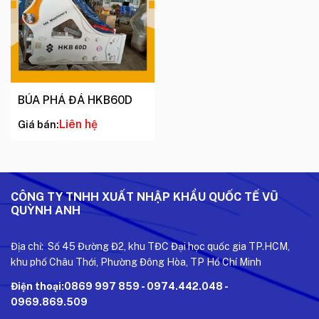
BÚA PHÁ ĐÁ HKB60D
Liên hệ
Giá bán:
CÔNG TY TNHH XUẤT NHẬP KHẨU QUỐC TẾ VŨ
QUỲNH ANH
Địa chỉ: Số 45 Đường Đ2, khu TĐC Đại học quốc gia TP.HCM,
khu phố Châu Thới, Phường Đông Hòa, TP Hồ Chí Minh
Điện thoại:0869 997 859 - 0974.442.048 -
0969.869.509