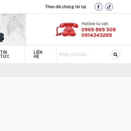
Theo dõi chúng tôi tại:
Hotline tư vấn
0969 869 509
0914343269
TIN
LIÊN
TỨC
HỆ