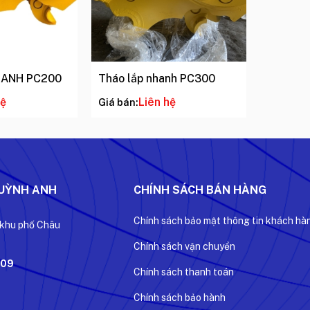
HANH PC200
Tháo lắp nhanh PC300
hệ
Liên hệ
Giá bán:
QUỲNH ANH
CHÍNH SÁCH BÁN HÀNG
Chính sách bảo mật thông tin khách hà
 khu phố Châu
Chính sách vận chuyển
509
Chính sách thanh toán
Chính sách bảo hành