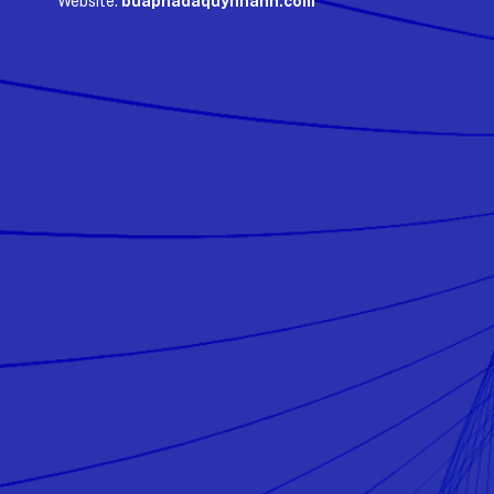
Website:
buaphadaquynhanh.com