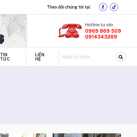
Theo dõi chúng tôi tại:
Hotline tư vấn
0969 869 509
0914343269
TIN
LIÊN
TỨC
HỆ