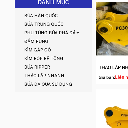
DANH MỤC
BÚA HÀN QUỐC
BÚA TRUNG QUỐC
PHỤ TÙNG BÚA PHÁ ĐÁ
ĐẦM RUNG
KÌM GẮP GỖ
KÌM BÓP BÊ TÔNG
BÚA RIPPER
THÁO LẮP N
THÁO LẮP NHANH
Liên 
Giá bán:
BÚA ĐÃ QUA SỬ DỤNG