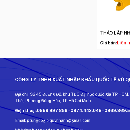
THÁO LẮP N
Liên 
Giá bán:
CÔNG TY TNHH XUẤT NHẬP KHẨU QUỐC TẾ VŨ 
Địa chỉ: Số 45 Đường Đ2, khu TĐC Đại học quốc gia TP.HCM,
Thới, Phường Đông Hòa, TP Hồ Chí Minh
Điện thoại:0869 997 859 - 0974.442.048 - 0969.869.
Email: ptungcogioiquynhanh@gmail.com