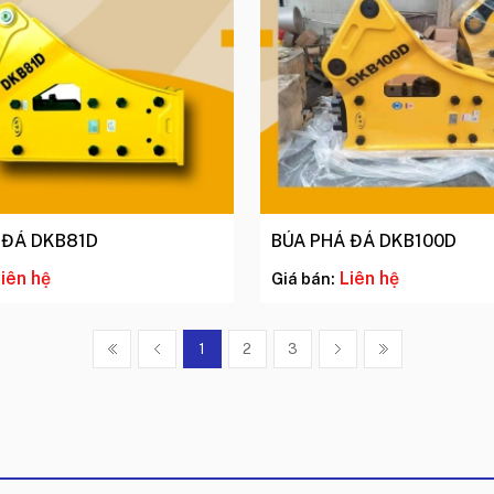
 ĐÁ DKB81D
BÚA PHÁ ĐÁ DKB100D
iên hệ
Liên hệ
Giá bán:
1
2
3