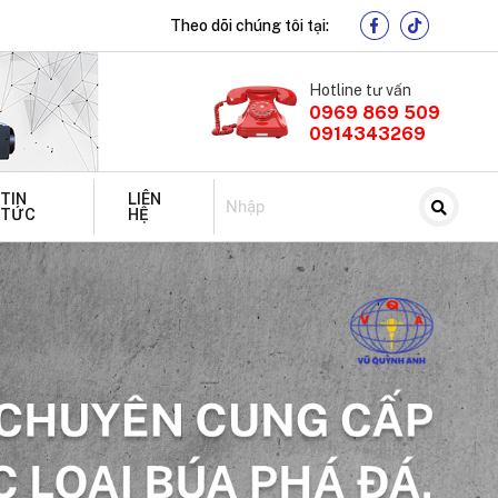
Theo dõi chúng tôi tại:
Hotline tư vấn
0969 869 509
0914343269
TIN
LIÊN
TỨC
HỆ