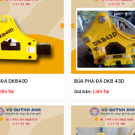
 ĐÁ DKB40D
BÚA PHÁ ĐÁ DKB 43D
iên hệ
Liên hệ
Giá bán: