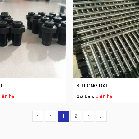
Ơ
BU LÔNG DÀI
iên hệ
Liên hệ
Giá bán:
1
2