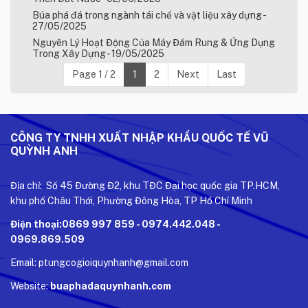
Búa phá đá trong ngành tái chế và vật liệu xây dựng -
27/05/2025
Nguyên Lý Hoạt Động Của Máy Đầm Rung & Ứng Dụng
Trong Xây Dựng - 19/05/2025
Page 1 / 2
1
2
Next
Last
CÔNG TY TNHH XUẤT NHẬP KHẨU QUỐC TẾ VŨ
QUỲNH ANH
Địa chỉ: Số 45 Đường Đ2, khu TĐC Đại học quốc gia TP.HCM,
khu phố Châu Thới, Phường Đông Hòa, TP Hồ Chí Minh
Điện thoại:0869 997 859 - 0974.442.048 -
0969.869.509
Email: ptungcogioiquynhanh@gmail.com
Website:
buaphadaquynhanh.com