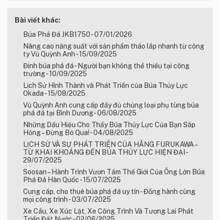
Bài viết khác:
Búa Phá Đá JKB1750 - 07/01/2026
Nâng cao năng suất với sản phẩm tháo lắp nhanh từ công
ty Vũ Quỳnh Anh - 15/09/2025
Đinh búa phá đá - Người bạn không thể thiếu tại công
trường - 10/09/2025
Lịch Sử Hình Thành và Phát Triển của Búa Thủy Lực
Okada - 15/08/2025
Vũ Quỳnh Anh cung cấp đầy đủ chủng loại phụ tùng búa
phá đá tại Bình Dương - 06/08/2025
Những Dấu Hiệu Cho Thấy Búa Thủy Lực Của Bạn Sắp
Hỏng – Đừng Bỏ Qua! - 04/08/2025
LỊCH SỬ VÀ SỰ PHÁT TRIỂN CỦA HÃNG FURUKAWA –
TỪ KHAI KHOÁNG ĐẾN BÚA THỦY LỰC HIỆN ĐẠI -
29/07/2025
Soosan – Hành Trình Vươn Tầm Thế Giới Của Ông Lớn Búa
Phá Đá Hàn Quốc - 15/07/2025
Cung cấp, cho thuê búa phá đá uy tín - Đồng hành cùng
mọi công trình - 03/07/2025
Xe Cẩu, Xe Xúc Lật, Xe Công Trình Và Tương Lai Phát
Triển Đất Nước - 02/06/2025