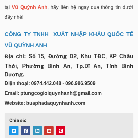
tại
Vũ Quỳnh Anh
, hãy liên hệ ngay qua thông tin dưới
đây nhé!
CÔNG TY TNHH XUẤT NHẬP KHẨU QUỐC TẾ
VŨ QUỲNH ANH
Số 15, Đường D2, Khu TĐC, KP Châu
Địa chỉ:
Thới, Phường Bình An, Tp.Dĩ An, Tỉnh Bình
Dương.
Điện thoại: 0974.442.048 - 096.986.9509
Email: ptungcogioiquynhanh@gmail.com
Website: buaphadaquynhanh.com
Chia sẻ: