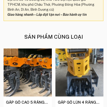
TPHCM, khu phố Châu Thới, Phường Đông Hòa (Phường
Bình An, Dĩ An, Bình Dương cũ)
Giao hàng nhanh – Lắp đặt tận nơi – Bảo hành uy tín
SẢN PHẨM CÙNG LOẠI
GẮP GỖ CAO 5 RĂNG
GẮP GỖ LÙN 4 RĂNG
XE 55-120
XE 75