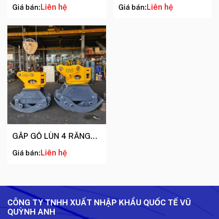
Liên hệ
Liên hệ
Giá bán:
Giá bán:
GẮP GỖ LÙN 4 RĂNG
XE 120- 200
Liên hệ
Giá bán:
CÔNG TY TNHH XUẤT NHẬP KHẨU QUỐC TẾ VŨ
QUỲNH ANH