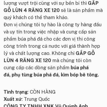
lượng vượt trội cùng với sự bền bỉ thì
GẮP
GỖ LÙN 4 RĂNG XE 120
sẽ là sản phẩm mà
quý khách có thể tham khảo.
Đơn vị chúng tôi tự hào là công ty hàng đầu
và uy tín trong việc nhập và cung cấp sản
phẩm búa phá đá cho các đơn vị thi công
công trình trong cả nước với giá thành hợp
lý và chất lượng cao. Không chỉ
GẮP GỖ
LÙN 4 RĂNG XE 120
mà chúng tôi còn
cung cấp các dòng sản phẩm
búa phá
đá
,
phụ tùng búa phá đá
,
kìm bóp bê tông
.
Tình trạng
: CÒN HÀNG
Xuất xứ
: Trung Quốc
CÔNG TY TNHH XNK Vũ Quỳnh Anh