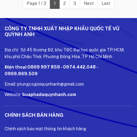
Page 1 / 3
1
2
3
Next
Last
CÔNG TY TNHH XUẤT NHẬP KHẨU QUỐC TẾ VŨ
QUỲNH ANH
Địa chỉ: Số 45 Đường Đ2, khu TĐC Đại học quốc gia TP.HCM,
khu phố Châu Thới, Phường Đông Hòa, TP Hồ Chí Minh
Điện thoại:0869 997 859 - 0974.442.048 -
0969.869.509
Email: ptungcogioiquynhanh@gmail.com
Website:
buaphadaquynhanh.com
CHÍNH SÁCH BÁN HÀNG
Chính sách bảo mật thông tin khách hàng