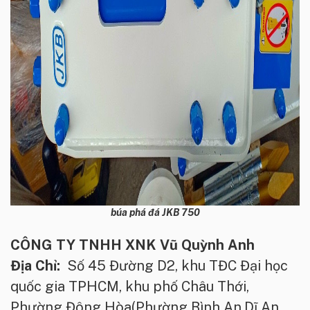
búa phá đá JKB 750
CÔNG TY TNHH XNK Vũ Quỳnh Anh
Địa Chỉ:
Số 45 Đường D2, khu TĐC Đại học
quốc gia TPHCM, khu phố Châu Thới,
Phường Đông Hòa(Phường Bình An,Dĩ An,