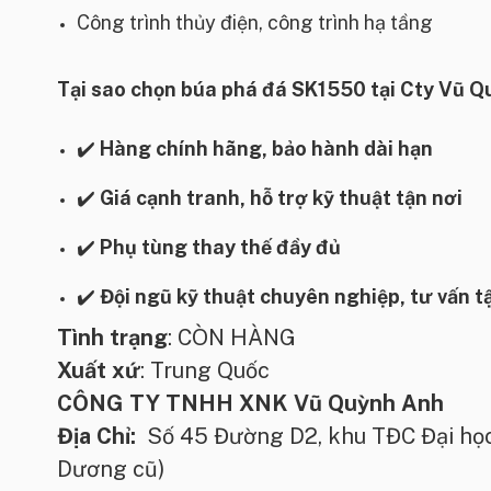
Công trình thủy điện, công trình hạ tầng
Tại sao chọn
búa phá đá SK1550
tại Cty Vũ 
✔️
Hàng chính hãng, bảo hành dài hạn
✔️
Giá cạnh tranh, hỗ trợ kỹ thuật tận nơi
✔️
Phụ tùng thay thế đầy đủ
✔️
Đội ngũ kỹ thuật chuyên nghiệp, tư vấn t
Tình trạng
: CÒN HÀNG
Xuất xứ
: Trung Quốc
CÔNG TY TNHH XNK Vũ Quỳnh Anh
Địa Chỉ:
Số 45 Đường D2, khu TĐC Đại học
Dương cũ)